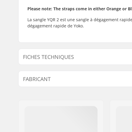
Please note: The straps come in either Orange or Bl
La sangle YQR 2 est une sangle à dégagement rapide
dégagement rapide de Yoko.
FICHES TECHNIQUES
Pièces par pack:
2
FABRICANT
Nom:
M-X-SPORT Oy
Adresse:
Suezinkatu 8
Code postal:
00220
Ville:
Helsinki
Pays:
Finlande