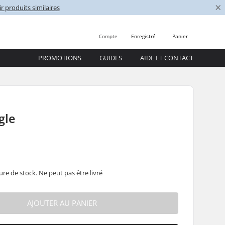
×
r produits similaires
Compte
Enregistré
Panier
PROMOTIONS
GUIDES
AIDE ET CONTACT
gle
ure de stock. Ne peut pas être livré
AJOUTER AU PANIER