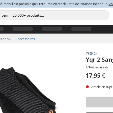
é, mais il est possible qu'il retourne en stock. Date de livraison inconnue.
Voi
s de ski
Accessoires
YOKO
Yqr 2 San
4,3
//
4 votre avis
17,95 €
Article en rupt