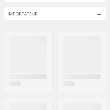
Sexe:
Enfants, Junior
IMPORTATEUR
Lumières:
Non
Nom:
Centrano ApS
Adresse:
Omega 6
Code postal:
8382
Ville:
Hinnerup
Pays:
Danemark