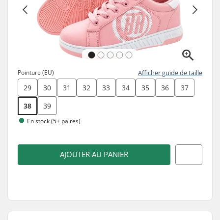
Pointure (EU)
Afficher guide de taille
29
30
31
32
33
34
35
36
37
38
39
En stock (5+ paires)
AJOUTER AU PANIER