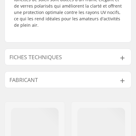
de verres polarisés qui améliorent la clarté et offrent
une protection optimale contre les rayons UV nocifs,
ce qui les rend idéales pour les amateurs d'activités
de plein air.
FICHES TECHNIQUES
D'autres
HDPV, Mirror
FABRICANT
technologies:
Nom:
SUNSHINE DISTRIBUTION
DK
Adresse:
Naverland 8
Code postal:
2600
Ville:
Glostrup
Pays:
Danemark