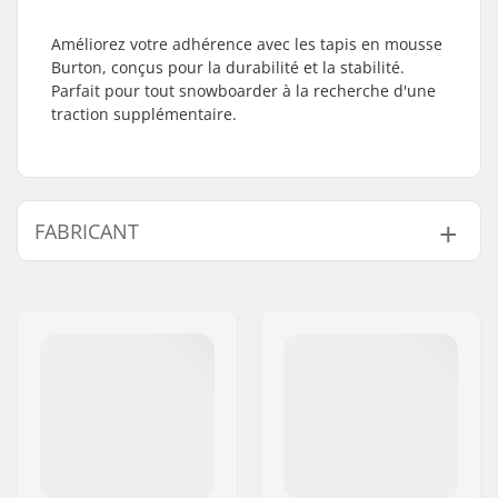
Améliorez votre adhérence avec les tapis en mousse
Burton, conçus pour la durabilité et la stabilité.
Parfait pour tout snowboarder à la recherche d'une
traction supplémentaire.
FABRICANT
Nom:
Burton Sportartikel GmbH
Adresse:
Haller Strasse 111
Code postal:
6020
Ville:
Innsbruck
Pays:
Autriche