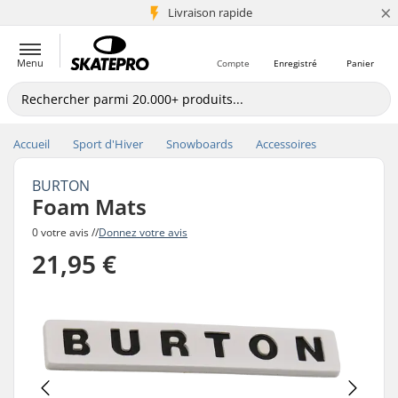
×
+5 mio de clients
Livraison rapide
Menu
Compte
Enregistré
Panier
Accueil
Sport d'Hiver
Snowboards
Accessoires
BURTON
Foam Mats
0 votre avis //
Donnez votre avis
21,95 €