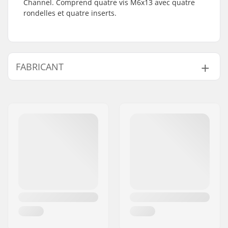
Channel. Comprend quatre vis M6x13 avec quatre
rondelles et quatre inserts.
FABRICANT
Nom:
Burton Sportartikel GmbH
Adresse:
Haller Strasse 111
Code postal:
6020
Ville:
Innsbruck
Pays:
Autriche