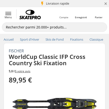
×
+5 mio de clients
Livraison rapide
Menu
Compte
Enregistré
Panier
Accueil
Sport d'Hiver
Skis de Fond
Fixations
Classique
FISCHER
WorldCup Classic IFP Cross
Country Ski Fixation
5,0
//
6 votre avis
89,95 €