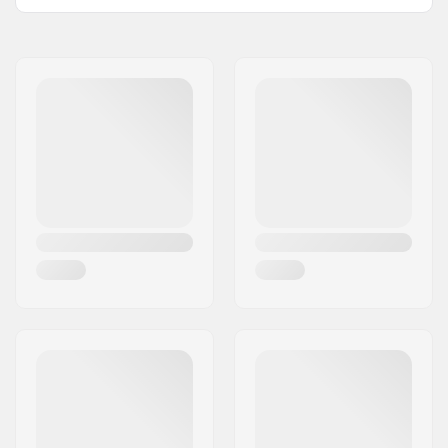
compatibles:
Turnamic (NNN)
Nom:
Fischer Sports GmbH
Flex:
7.0
Adresse:
Fischerstraße 8
Poids:
par pair 215g
Code postal:
4910
Plaques de montage
IFP Turnamic Plate
Ville:
Ried im Innkreis
pour ces fixations:
Pays:
Autriche