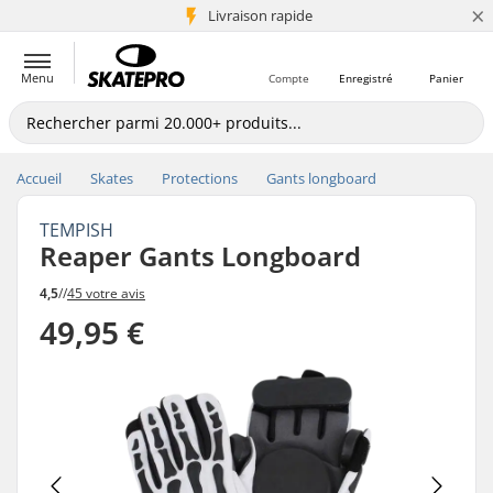
×
+5 mio de clients
Livraison rapide
Menu
Compte
Enregistré
Panier
Accueil
Skates
Protections
Gants longboard
TEMPISH
Reaper Gants Longboard
4,5
//
45 votre avis
49,95 €