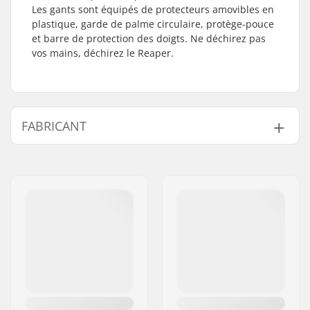
Les gants sont équipés de protecteurs amovibles en
plastique, garde de palme circulaire, protège-pouce
et barre de protection des doigts. Ne déchirez pas
vos mains, déchirez le Reaper.
FABRICANT
Nom:
TEMPISH s.r.o.
Adresse:
Bratrí Wolfu 495/16
Code postal:
779 00
Ville:
Olomouc
Pays:
Tchéquie