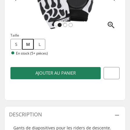
Taille
S
M
L
En stock (5+ pièces)
AJOUTER AU PANIER
DESCRIPTION
Gants de diapositives pour les
riders
de descente.