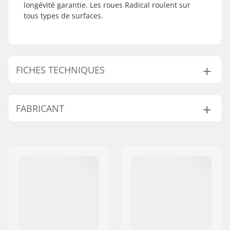
longévité garantie. Les roues Radical roulent sur
tous types de surfaces.
FICHES TECHNIQUES
Diamètre des roues:
72mm, 76mm, 80mm,
FABRICANT
82mm, 84mm, 90mm
Roulements:
Non inclus
Nom:
TEMPISH s.r.o.
Roue(s) par pack:
4
Adresse:
Bratrí Wolfu 495/16
Matière du noyau:
Nylon
Code postal:
779 00
Ville:
Olomouc
Pays:
Tchéquie