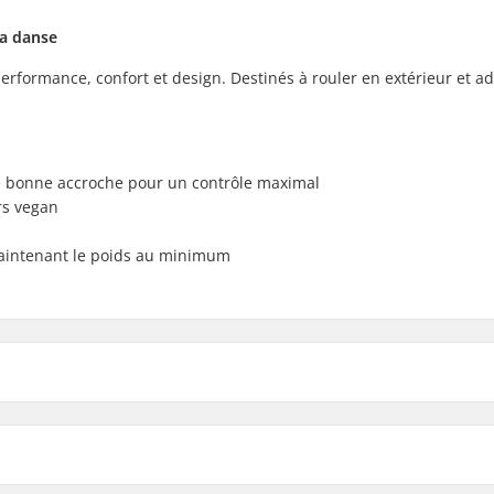
la danse
erformance, confort et design. Destinés à rouler en extérieur et a
e bonne accroche pour un contrôle maximal
rs vegan
 maintenant le poids au minimum
l Patins à Roulettes: