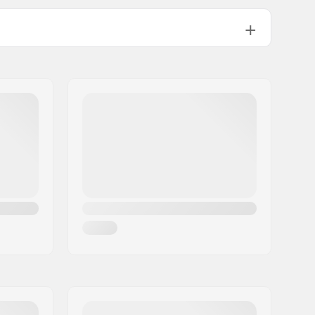
25.3mm
32.2mm
80A
le:
60mm
Textile, Cuir PU
Textile
Support latéral bas
Oui
Patinage extérieur