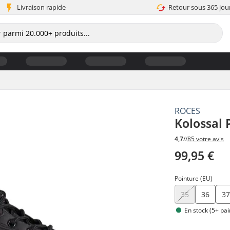
Livraison rapide
Retour sous 365 jou
ROCES
Kolossal 
4,7
//
85 votre avis
99,95 €
Pointure (EU)
35
36
3
En stock (5+ pai