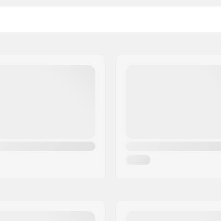
Largeur du noyau:
e
Longueur de l'essieu:
Dureté des roues:
Diamètre de roue maxima
Matériel de la Botte:
 Transport Intégré
Matériel Chausson:
Cuff:
Frein:
Recommandé pour: