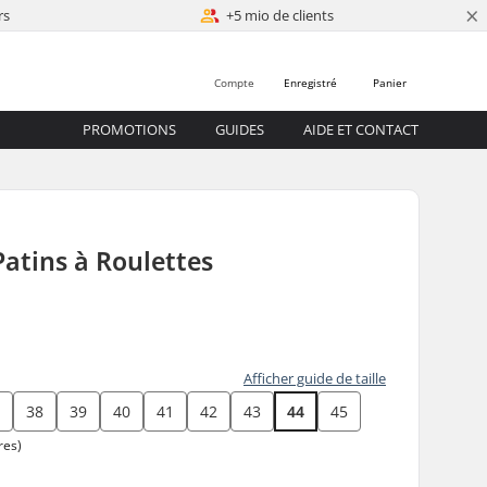
×
rs
+5 mio de clients
Compte
Enregistré
Panier
PROMOTIONS
GUIDES
AIDE ET CONTACT
Patins à Roulettes
Afficher guide de taille
7
38
39
40
41
42
43
44
45
res)