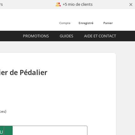
×
rs
+5 mio de clients
Compte
Enregistré
Panier
PROMOTIONS
GUIDES
AIDE ET CONTACT
ier de Pédalier
ces)
AU