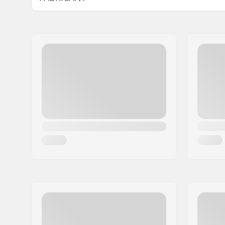
Nom:
Sunshine Distribution ApS
Adresse:
Naverland 8
Code postal:
2600
Ville:
Glostrup
Pays:
Danemark