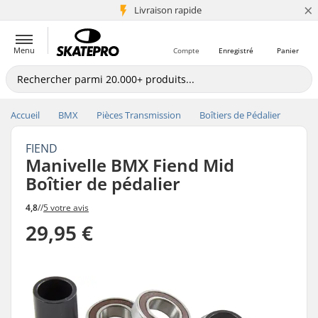
×
+5 mio de clients
Livraison rapide
Menu
Compte
Enregistré
Panier
Accueil
BMX
Pièces Transmission
Boîtiers de Pédalier
FIEND
Manivelle BMX Fiend Mid
Boîtier de pédalier
4,8
//
5 votre avis
29,95 €