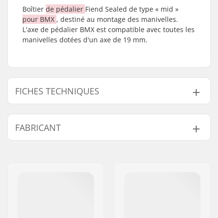
Boîtier
de pédalier
Fiend Sealed de type « mid »
pour BMX
, destiné au montage des manivelles.
L'axe de pédalier BMX est compatible avec toutes les
manivelles dotées d'un axe de 19 mm.
FICHES TECHNIQUES
Boîtier de pédalier:
Mid
, Scellé
FABRICANT
Diamètre de l'Axe de
19mm
Pédalier :
Nom:
Sunshine Distribution ApS
Adresse:
Naverland 8
Code postal:
2600
Ville:
Glostrup
Pays:
Danemark