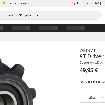
Livraison rapide
Retour sous 365 jou
WILDCAT
9T Driver
0 votre avis //
Donne
49,95 €
Dépêche toi!
Se
1
pièce