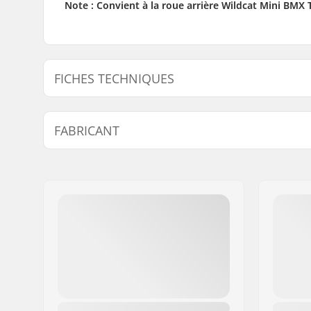
Note : Convient à la roue arrière Wildcat Mini BM
FICHES TECHNIQUES
Discipline BMX:
Mini BMX
FABRICANT
Nom:
Zeus Cicling S.L.
Adresse:
Calle Mariana Pineda 12C
Code postal:
46130
Ville:
Massamagrell
Pays:
Espagne