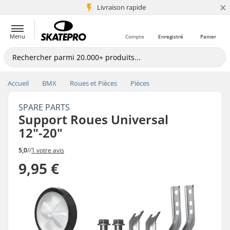
×
+5 mio de clients
Livraison rapide
Menu
Compte
Enregistré
Panier
Accueil
BMX
Roues et Pièces
Pièces
SPARE PARTS
Support Roues Universal
12"-20"
5,0
//
1 votre avis
9,95 €