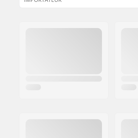
Nom:
Centrano ApS
Adresse:
Omega 6
Code postal:
8382
Ville:
Hinnerup
Pays:
Danemark