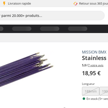
Livraison rapide
Retour sous 365 jou
MISSION BMX
Stainless
5,0
//
7 votre avis
18,95 €
Longueur
188mm
19
En stock (5+ set