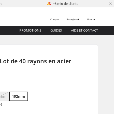
×
rs
+5 mio de clients
Compte
Enregistré
Panier
PROMOTIONS
GUIDES
AIDE ET CONTACT
 Lot de 40 rayons en acier
0mm
192mm
s)