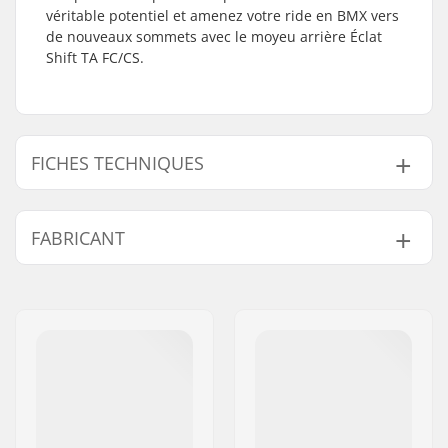
véritable potentiel et amenez votre ride en BMX vers
de nouveaux sommets avec le moyeu arrière Éclat
Shift TA FC/CS.
FICHES TECHNIQUES
Moyeu:
Freecoaster/Cassette
FABRICANT
Diamètre d'axe:
14mm
Côté du driver/ de la
Right
Nom:
We Make Things GmbH
chaîne:
Adresse:
RICHARD-BYRD-STR. 12
Nombre de rayons:
36
Code postal:
50829
Nombre de
9T
Ville:
Köln
pignons/dents:
Pays:
Allemagne
Hub Guard:
2 côtés