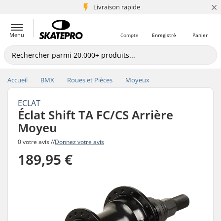
×
+5 mio de clients
Livraison rapide
Menu
Compte
Enregistré
Panier
Accueil
BMX
Roues et Pièces
Moyeux
ECLAT
Éclat Shift TA FC/CS Arrière
Moyeu
0 votre avis //
Donnez votre avis
189,95 €