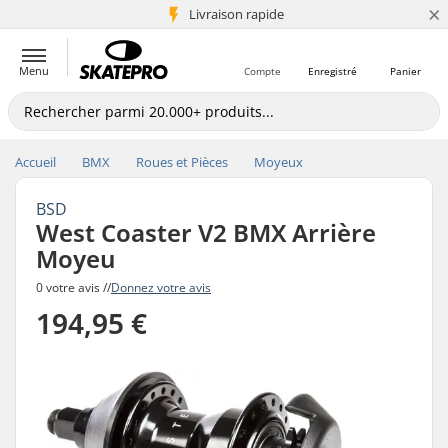
×
+5 mio de clients
Livraison rapide
Menu
Compte
Enregistré
Panier
Accueil
BMX
Roues et Pièces
Moyeux
BSD
West Coaster V2 BMX Arrière
Moyeu
0 votre avis //
Donnez votre avis
194,95 €