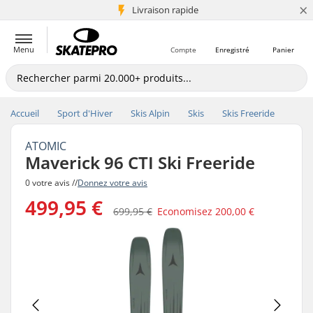
×
+5 mio de clients
Livraison rapide
Menu
Compte
Enregistré
Panier
Accueil
Sport d'Hiver
Skis Alpin
Skis
Skis Freeride
ATOMIC
Maverick 96 CTI Ski Freeride
0 votre avis //
Donnez votre avis
499,95 €
699,95 €
Economisez
200,00 €