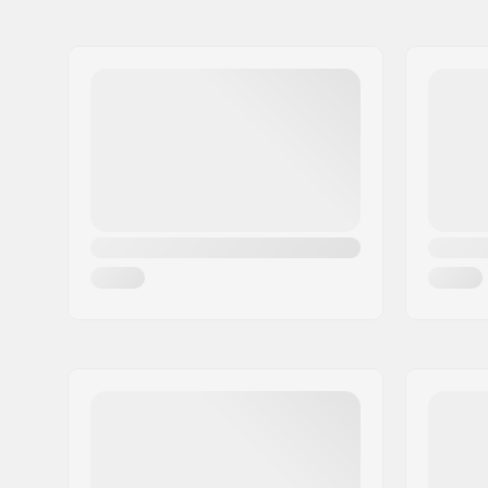
Nom:
HELLY HANSEN AS
cintrée
Adresse:
Munkedamsveien 35, 6 fl.
Code postal:
N-0250
Ville:
Oslo
Pays:
Norvège