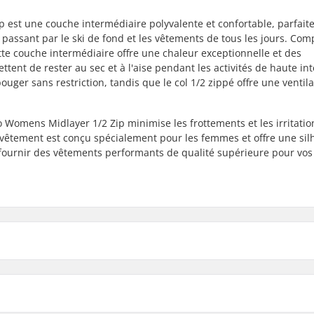
 est une couche intermédiaire polyvalente et confortable, parfait
n passant par le ski de fond et les vêtements de tous les jours. Co
tte couche intermédiaire offre une chaleur exceptionnelle et des
tent de rester au sec et à l'aise pendant les activités de haute int
ger sans restriction, tandis que le col 1/2 zippé offre une ventila
no Womens Midlayer 1/2 Zip minimise les frottements et les irritati
e vêtement est conçu spécialement pour les femmes et offre une sil
s fournir des vêtements performants de qualité supérieure pour vos
nd, Snowboarding, Roller
Type:
lpin, Day to Day
Isolation:
s extensibles, Forme
Sexe: