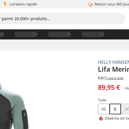
Livraison rapide
Retour sous 365 jou
HELLY HANSE
Lifa Meri
5,0
//
1 votre avis
89,95 €
15
Taille
XS
S
M
Dépêche toi!
Se