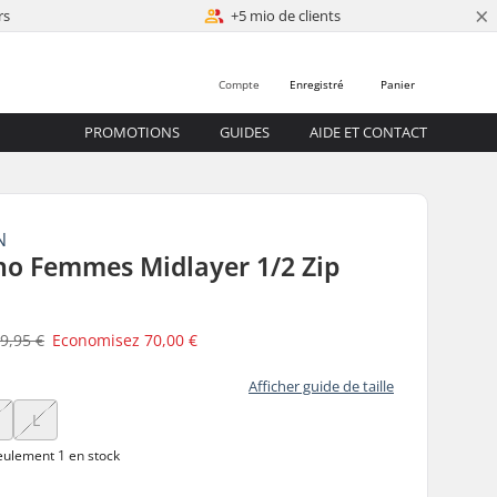
×
rs
+5 mio de clients
Compte
Enregistré
Panier
PROMOTIONS
GUIDES
AIDE ET CONTACT
N
no Femmes Midlayer 1/2 Zip
9,95 €
Economisez
70,00 €
Afficher guide de taille
L
ulement 1 en stock