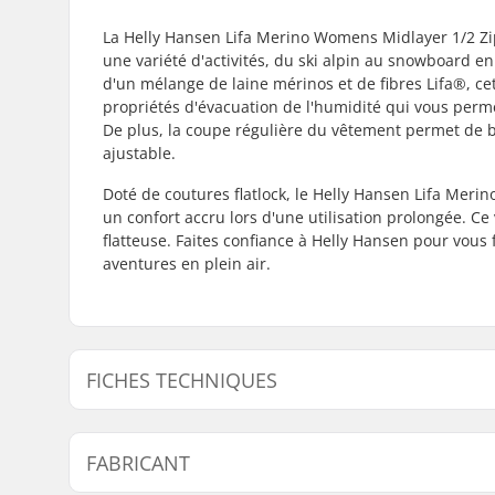
La Helly Hansen Lifa Merino Womens Midlayer 1/2 Zip
une variété d'activités, du ski alpin au snowboard e
d'un mélange de laine mérinos et de fibres Lifa®, ce
propriétés d'évacuation de l'humidité qui vous permet
De plus, la coupe régulière du vêtement permet de bou
ajustable.
Doté de coutures flatlock, le Helly Hansen Lifa Meri
un confort accru lors d'une utilisation prolongée. C
flatteuse. Faites confiance à Helly Hansen pour vou
aventures en plein air.
FICHES TECHNIQUES
Activité :
Ski de fo
FABRICANT
Ski, Ski a
Coupe :
Propriété