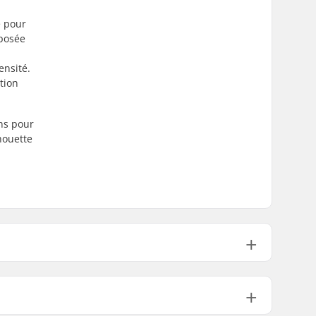
e pour
mposée
ensité.
tion
ons pour
houette
Couche intermédiaire
Laine
Femme