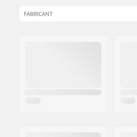
Activité :
Ski alpin,
FABRICANT
Type:
Veste
Isolation:
Polyester
Nom:
Intersurf A/S
Insulatio
Adresse:
Formervej 2
Code postal:
6800
Ville:
Varde
Pays:
Danemark