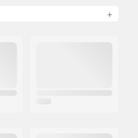
2 couches
DWR - Sans PFC
, Recycled Polyester
Femme