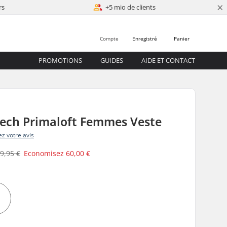
×
rs
+5 mio de clients
Compte
Enregistré
Panier
PROMOTIONS
GUIDES
AIDE ET CONTACT
Tech Primaloft Femmes Veste
z votre avis
9,95 €
Economisez
60,00 €
e