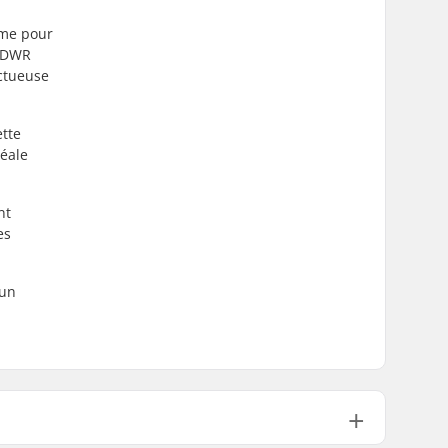
mme pour
n DWR
ectueuse
ette
déale
nt
es
 un