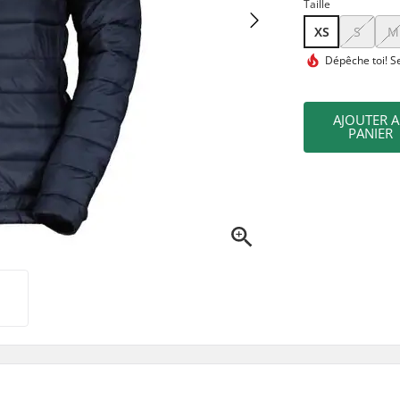
Taille
XS
S
M
Dépêche toi!
Se
AJOUTER 
PANIER