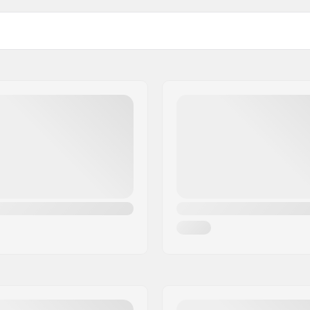
 Day to Day
Construction en tissu:
Ecologique:
,
PrimaLoft
, Thermacore
Sexe:
n,
Polyamide