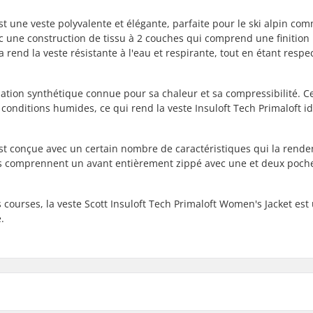
st une veste polyvalente et élégante, parfaite pour le ski alpin co
avec une construction de tissu à 2 couches qui comprend une finitio
a rend la veste résistante à l'eau et respirante, tout en étant resp
olation synthétique connue pour sa chaleur et sa compressibilité. C
onditions humides, ce qui rend la veste Insuloft Tech Primaloft i
est conçue avec un certain nombre de caractéristiques qui la rende
ues comprennent un avant entièrement zippé avec une et deux poch
s courses, la veste Scott Insuloft Tech Primaloft Women's Jacket est
.