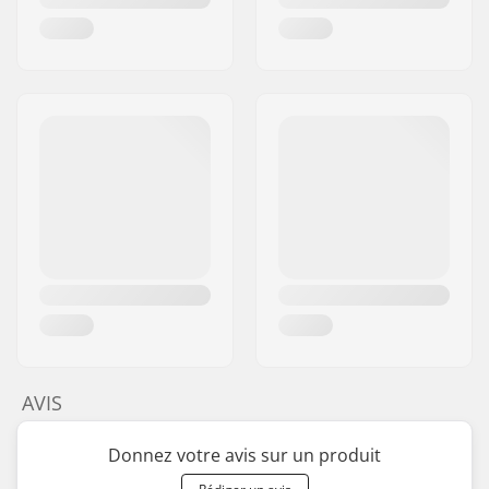
manivelle/Type:
Montage des
Vis
pignons:
Côté du driver/ de la
Right
chaîne:
Matière constituant la
Acier Chromoly
manivelle:
Boîtier de pédalier:
Mid
, Scellé
Diamètre de l'Axe de
19mm
Pédalier :
Matériau des
Plastic
Pédales:
Nombre de rayons:
36
Type de jante BMX:
Double-walled rear
AVIS
rim, Double-walled
front rim
Donnez votre avis sur un produit
Types de Chaîne:
Single speed