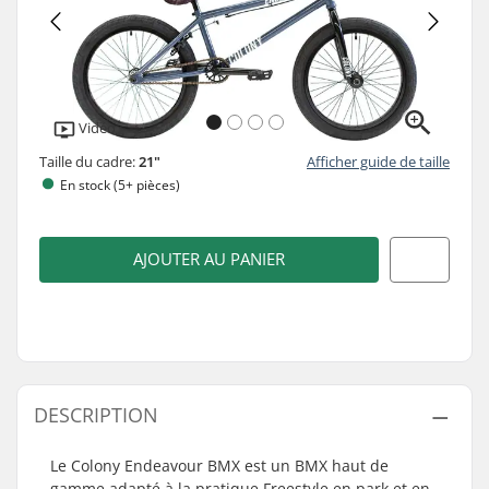
Vidéo
Taille du cadre:
21"
Afficher guide de taille
En stock (5+ pièces)
AJOUTER AU PANIER
DESCRIPTION
Le Colony Endeavour BMX est un BMX haut de
gamme adapté à la pratique Freestyle en park et en