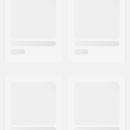
vélo:
Collier de selle:
Integrated
Selle:
Combo
Epaisseur de pneu:
2.35"
Pegs:
Not included
Diamètre d'axe:
10mm, 14mm
Type de
50mm, Top load
potence/Longueur:
Diamètre potence:
22.2mm
Jeu de direction:
Intégré 1 1/8"
Angle du headtube:
75.2°
Frein BMX Inclus:
U-brake (arrière)
Gyro compatible:
Oui
Système Gyro Inclus :
No
Format du dérailleur:
25/9
Longueur
170mm, Three-piece