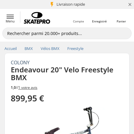
×
+5 mio de clients
Livraison rapide
Menu
Compte
Enregistré
Panier
Accueil
BMX
Vélos BMX
Freestyle
COLONY
Endeavour 20" Velo Freestyle
BMX
1,0
//
1 votre avis
899,95 €