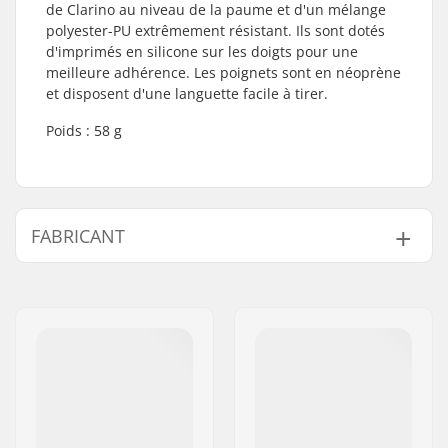
de Clarino au niveau de la paume et d'un mélange
polyester-PU extrêmement résistant. Ils sont dotés
d'imprimés en silicone sur les doigts pour une
meilleure adhérence. Les poignets sont en néoprène
et disposent d'une languette facile à tirer.
Poids : 58 g
FABRICANT
Nom:
We Make Things GmbH
Adresse:
RICHARD-BYRD-STR. 12
Code postal:
50829
Ville:
Köln
Pays:
Allemagne