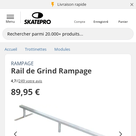
×
+5 mio de clients
Livraison rapide
Menu
Compte
Enregistré
Panier
Accueil
Trottinettes
Modules
RAMPAGE
Rail de Grind Rampage
4,7
//
249 votre avis
89,95 €