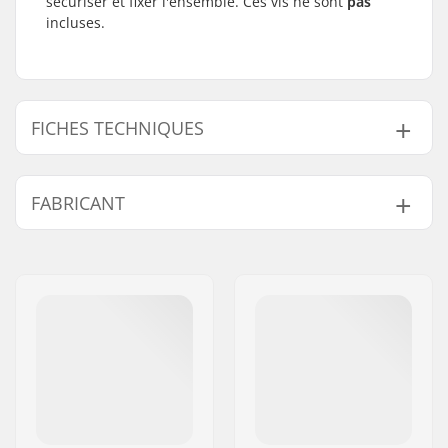
sécuriser et fixer l'ensemble. Ces vis ne sont
pas
incluses.
FICHES TECHNIQUES
Poids:
7.62kg
FABRICANT
Nom:
Centrano ApS
Adresse:
Omega 6
Code postal:
8382
Ville:
Hinnerup
Pays:
Danemark