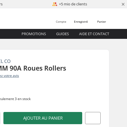
×
rs
+5 mio de clients
Compte
Enregistré
Panier
PROMOTIONS
GUIDES
AIDE ET CONTACT
EL CO
M 90A Roues Rollers
z votre avis
ulement 3 en stock
AJOUTER AU PANIER