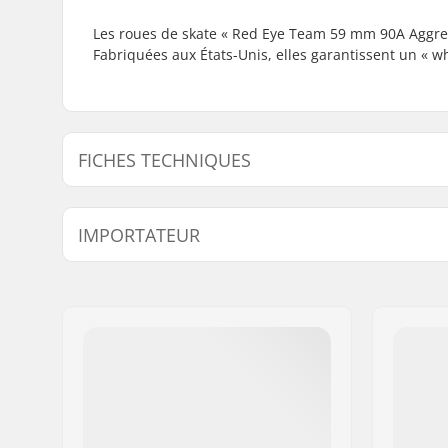
Les roues de skate « Red Eye Team 59 mm 90A Aggress
Fabriquées aux États-Unis, elles garantissent un « w
FICHES TECHNIQUES
Diamètre des roues:
59mm
IMPORTATEUR
Dureté des roues:
90A
Roue(s) par pack:
4
Nom:
Centrano ApS
Adresse:
Omega 6
Code postal:
8382
Ville:
Hinnerup
Pays:
Danemark