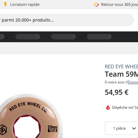
Livraison rapide
Retour sous 365 jou
RED EYE WHE
Team 59M
0 votre avis //
Donne
54,95 €
Dépêche toi!
Se
1
pièce