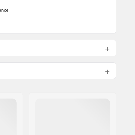
ance.
Nylon
Non inclus