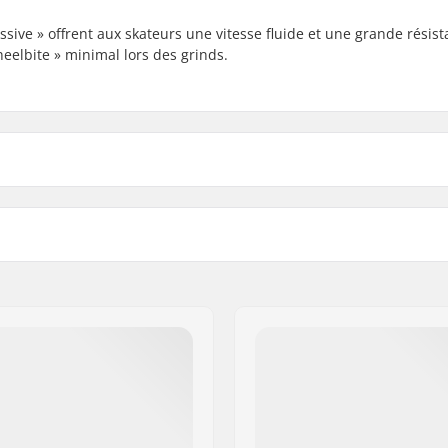
ive » offrent aux skateurs une vitesse fluide et une grande résist
heelbite » minimal lors des grinds.
Matière du noyau:
Roulements: