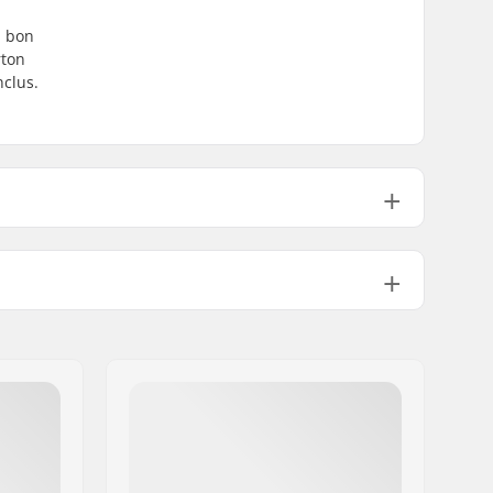
n bon
rton
nclus.
Non inclus
Non inclus