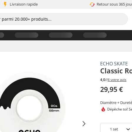
Livraison rapide
Retour sous 365 jou
ECHO SKATE
Classic R
4,0
//
4 votre avis
29,95 €
Diamètre + Duret
Dépêche toi!
Se
1
set