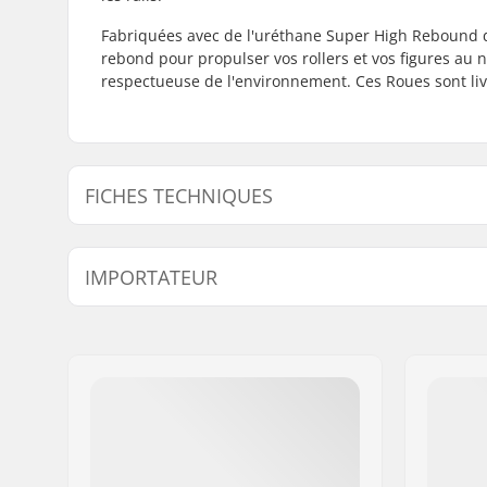
Fabriquées avec de l'uréthane Super High Rebound de
rebond pour propulser vos rollers et vos figures au 
respectueuse de l'environnement. Ces Roues sont livr
FICHES TECHNIQUES
Diamètre des roues:
58mm
IMPORTATEUR
Dureté des roues:
90A
Roue(s) par pack:
4
Nom:
Centrano ApS
Adresse:
Omega 6
Code postal:
8382
Ville:
Hinnerup
Pays:
Danemark