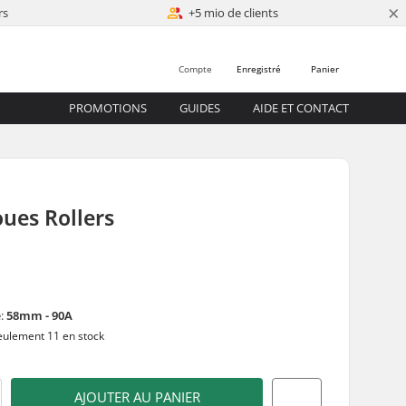
×
rs
+5 mio de clients
Compte
Enregistré
Panier
PROMOTIONS
GUIDES
AIDE ET CONTACT
oues Rollers
é:
58mm - 90A
ulement 11 en stock
AJOUTER AU PANIER