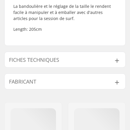
La bandoulière et le réglage de la taille le rendent
facile à manipuler et à emballer avec d'autres
articles pour la session de surf.
Length: 205cm
FICHES TECHNIQUES
Matériau Extérieur :
Polyester
FABRICANT
Nom:
Boards & More GmbH
Adresse:
Rabach 1
Code postal:
A-4591
Ville:
Molln
Pays:
Autriche