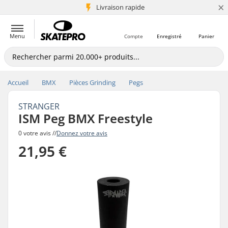
×
+5 mio de clients
Livraison rapide
Menu
Compte
Enregistré
Panier
Accueil
BMX
Pièces Grinding
Pegs
STRANGER
ISM Peg BMX Freestyle
0 votre avis //
Donnez votre avis
21,95 €