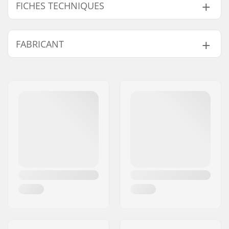
FICHES TECHNIQUES
Diamètre d'axe:
10mm, 14mm
FABRICANT
Longueur du peg:
11.4cm
Matériau:
Acier Chromoly
Nom:
TRAFFIC GmbH
Pièces par pack:
1
Adresse:
Richard-Byrd-Str.12
Code postal:
50829
Ville:
Köln
Pays:
Allemagne