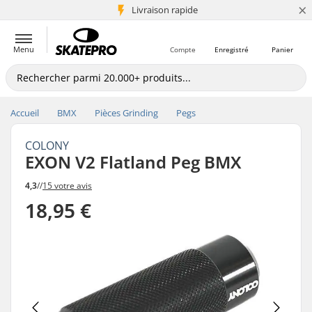
×
+5 mio de clients
Livraison rapide
Menu
Compte
Enregistré
Panier
Accueil
BMX
Pièces Grinding
Pegs
COLONY
EXON V2 Flatland Peg BMX
4,3
//
15 votre avis
18,95 €