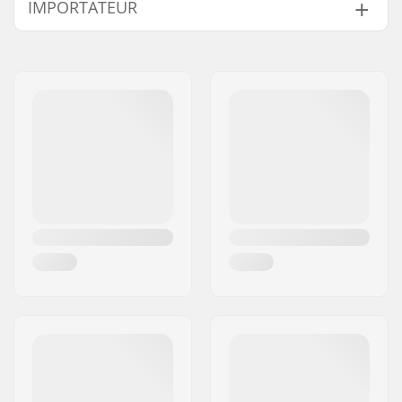
IMPORTATEUR
Longueur du peg:
10.5cm
Matériau:
Aluminium 6000
Nom:
Centrano ApS
Series
Adresse:
Omega 6
Pièces par pack:
1
Code postal:
8382
Poids par peg:
90g
Ville:
Hinnerup
Pays:
Danemark