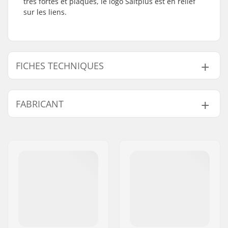
très fortes et plaques, le logo Saltplus est en relief
sur les liens.
FICHES TECHNIQUES
Types de Chaîne:
Half link
FABRICANT
Nombre de maillons
100
de la chaîne:
Nom:
We Make Things GmbH
Poids:
447g
Adresse:
RICHARD-BYRD-STR. 12
Code postal:
50829
Ville:
Köln
Pays:
Allemagne