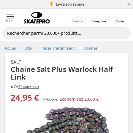
×
+5 mio de clients
Livraison rapide
Menu
Compte
Enregistré
Panier
Accueil
BMX
Pièces Transmission
Chaînes
SALT
Chaine Salt Plus Warlock Half
Link
4,7
//
32 votre avis
24,95 €
44,95 €
Economisez
20,00 €