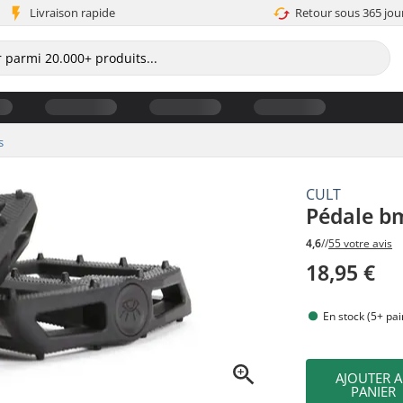
Livraison rapide
Retour sous 365 jou
s
CULT
Pédale b
4,6
//
55 votre avis
18,95 €
En stock (5+ pai
AJOUTER 
PANIER