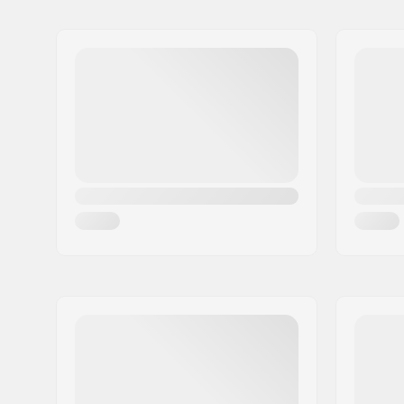
Nom:
Centrano ApS
Adresse:
Omega 6
Code postal:
8382
Ville:
Hinnerup
Pays:
Danemark