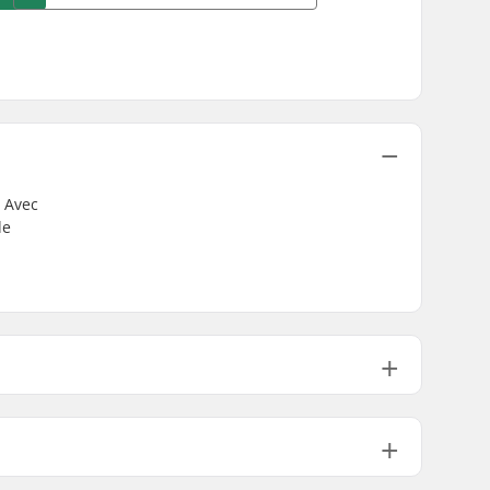
. Avec
de
édale:
9/16"
Plastic