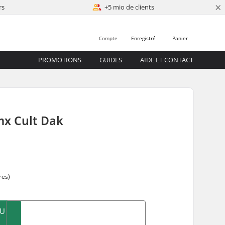
×
rs
+5 mio de clients
Compte
Enregistré
Panier
PROMOTIONS
GUIDES
AIDE ET CONTACT
mx Cult Dak
res)
AU