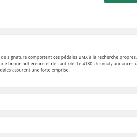
ts de signature comportent ces pédales BMX à la recherche propres
 une bonne adhérence et de contrôle. Le 4130 chromoly annonces 
dales assurent une forte emprise.
Diamètre de l'axe de la p
Matériau des Pédales: