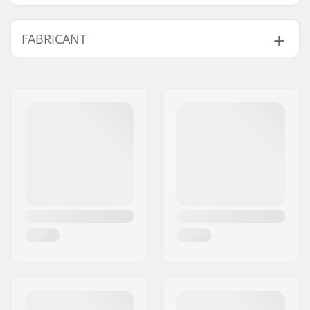
Hauteur x Largeur x
43x28x12 cm
FABRICANT
Profondeur:
Volume :
17 l
Nom:
Db Equipment AS
Poids:
720g
Adresse:
Mølleparken 2
Caractéristiques du
Db Hook-up
Code postal:
0459
Sac À Dos :
compatible, Laptop
Ville:
Oslo
sleeve
Pays:
Norvège
Type :
Sac à dos
Utilisation :
Daily activities
Revêtement Interne :
Polyester
Matériau Extérieur :
Polyester
Convient aux
16"
ordinateurs
portables: