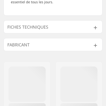
essentiel de tous les jours.
FICHES TECHNIQUES
Hauteur x Largeur x
48x36x12 cm
FABRICANT
Profondeur:
Volume :
12 l
Nom:
Db Equipment AS
Poids:
550g
Adresse:
Mølleparken 2
Caractéristiques du
Db Hook-up
Code postal:
0459
Sac À Dos :
compatible
Ville:
Oslo
Type :
Sac à dos
Pays:
Norvège
Utilisation :
Daily activities
Revêtement Interne :
Polyester
Matériau Extérieur :
Polyester, Water
Resistant