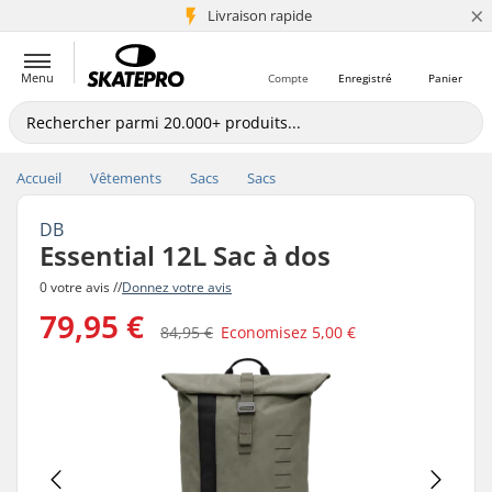
×
+5 mio de clients
Livraison rapide
Menu
Compte
Enregistré
Panier
Accueil
Vêtements
Sacs
Sacs
DB
Essential 12L Sac à dos
0 votre avis //
Donnez votre avis
79,95 €
84,95 €
Economisez
5,00 €