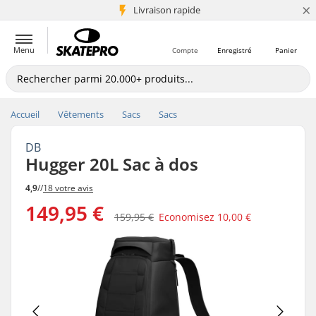
×
+5 mio de clients
Livraison rapide
Menu
Compte
Enregistré
Panier
Accueil
Vêtements
Sacs
Sacs
DB
Hugger 20L Sac à dos
4,9
//
18 votre avis
149,95 €
159,95 €
Economisez
10,00 €