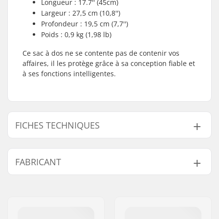
Longueur : 17.7'' (45cm)
Largeur : 27,5 cm (10,8'')
Profondeur : 19,5 cm (7,7'')
Poids : 0,9 kg (1,98 lb)
Ce sac à dos ne se contente pas de contenir vos
affaires, il les protège grâce à sa conception fiable et
à ses fonctions intelligentes.
FICHES TECHNIQUES
Volume :
20 l
FABRICANT
Poids:
900g
Type :
Sac à dos
Nom:
Db Equipment AS
Utilisation :
Daily activities
Adresse:
Mølleparken 2
Revêtement Interne :
Polyester 200D/600D
Code postal:
0459
Matériau Extérieur :
Tarpaulin 500D and