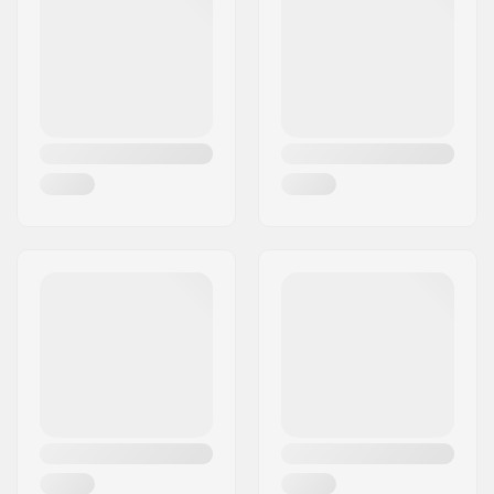
Ville:
Oslo
Polyester 600D
Pays:
Norvège
Convient aux
13"
ordinateurs
portables: