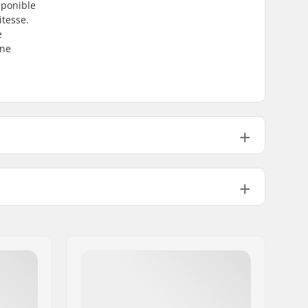
sponible
itesse.
e
une
Non