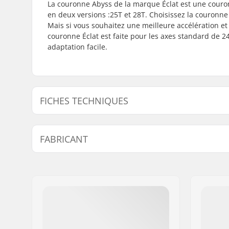
La couronne Abyss de la marque Éclat est une couro
en deux versions :25T et 28T. Choisissez la couronne
Mais si vous souhaitez une meilleure accélération et 
couronne Éclat est faite pour les axes standard d
adaptation facile.
FICHES TECHNIQUES
Nombre de pignons/dents:
25T, 28T
FABRICANT
Montage des pignons:
19mm, 22
Nom:
We Make Things GmbH
Adresse:
RICHARD-BYRD-STR. 12
Code postal:
50829
Ville:
Köln
Pays:
Allemagne