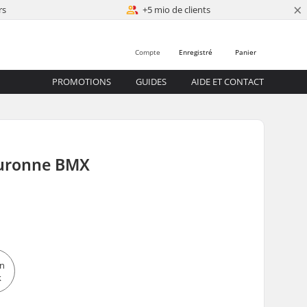
×
rs
+5 mio de clients
Compte
Enregistré
Panier
PROMOTIONS
GUIDES
AIDE ET CONTACT
uronne BMX