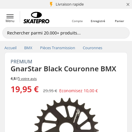
×
+5 mio de clients
Livraison rapide
Menu
Compte
Enregistré
Panier
Accueil
BMX
Pièces Transmission
Couronnes
PREMIUM
GnarStar Black Couronne BMX
4,8
//
5 votre avis
19,95 €
29,95 €
Economisez
10,00 €