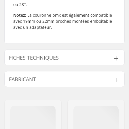
ou 28T.
Notez:
La couronne bmx est également compatible
avec 19mm ou 22mm broches montées emboîtable
avec un adaptateur.
FICHES TECHNIQUES
Nombre de
25T
FABRICANT
pignons/dents:
Montage des
19mm, 22mm, Vis
Nom:
Haro Bikes Europe GmbH
pignons:
Adresse:
Max-Planck-Strasse 54
Poids:
60g
Code postal:
32107
Protège couronne:
Non
Ville:
Bad Salzuflen
Pays:
Allemagne