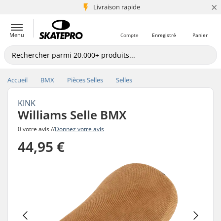
×
+5 mio de clients
Livraison rapide
Menu
Compte
Enregistré
Panier
Accueil
BMX
Pièces Selles
Selles
KINK
Williams Selle BMX
0 votre avis //
Donnez votre avis
44,95 €