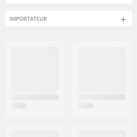
Revêtement
Thick, Corduroy
IMPORTATEUR
Supérieur :
Selle:
Stealth
Nom:
Centrano ApS
Rembourrage:
Fat
Adresse:
Omega 6
Poids:
329g
Code postal:
8382
Ville:
Hinnerup
Pays:
Danemark