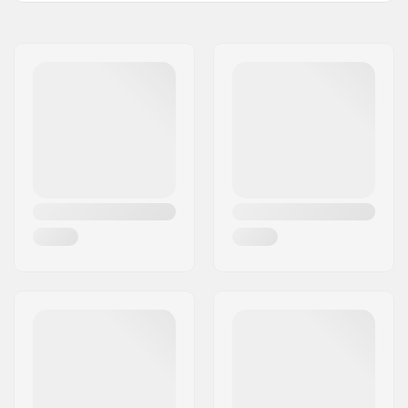
Selle:
Stealth
Nom:
Centrano ApS
Rembourrage:
Fat
Adresse:
Omega 6
Poids:
343g
Code postal:
8382
Ville:
Hinnerup
Pays:
Danemark