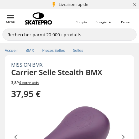
×
+5 mio de clients
Livraison rapide
Menu
Compte
Enregistré
Panier
Accueil
BMX
Pièces Selles
Selles
MISSION BMX
Carrier Selle Stealth BMX
3,8
//
4 votre avis
37,95 €