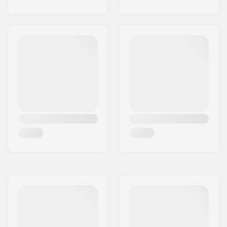
Nombre de
9T
pignons/dents:
Type d'axe de BMX:
Mâle
Hub Guard:
2 côtés