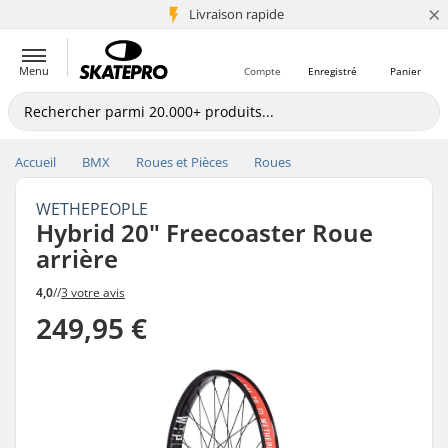
×
+5 mio de clients
Livraison rapide
Menu
Compte
Enregistré
Panier
Accueil
BMX
Roues et Pièces
Roues
WETHEPEOPLE
Hybrid 20" Freecoaster Roue
arrière
4,0
//
3 votre avis
249,95 €