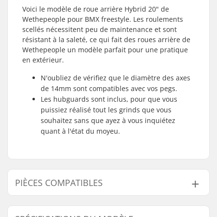
Voici le modèle de roue arrière Hybrid 20" de
Wethepeople pour BMX freestyle. Les roulements
scellés nécessitent peu de maintenance et sont
résistant à la saleté, ce qui fait des roues arrière de
Wethepeople un modèle parfait pour une pratique
en extérieur.
N'oubliez de vérifiez que le diamètre des axes
de 14mm sont compatibles avec vos pegs.
Les hubguards sont inclus, pour que vous
puissiez réalisé tout les grinds que vous
souhaitez sans que ayez à vous inquiétez
quant à l'état du moyeu.
PIÈCES COMPATIBLES
Trouvez des produits compatibles avec Wethepeople
Hybrid 20" Freecoaster Roue arrière: