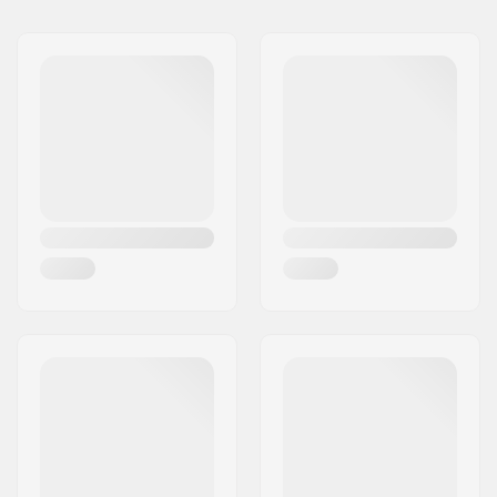
Nom:
We Make Things GmbH
Diamètre potence:
22.2mm
Adresse:
RICHARD-BYRD-STR. 12
Poids:
306g
Code postal:
50829
Dimension pivot de
1 1/8"
Ville:
Köln
fourche:
Pays:
Allemagne