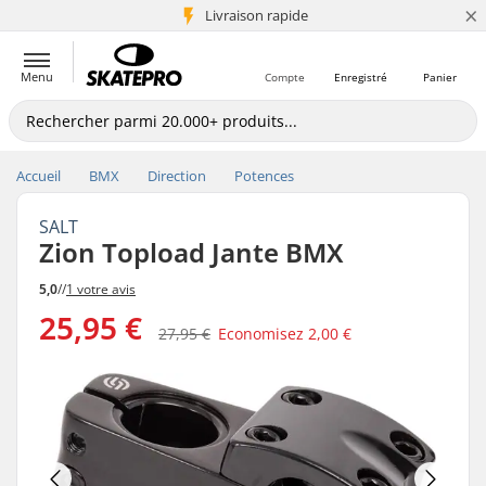
×
+5 mio de clients
Livraison rapide
Menu
Compte
Enregistré
Panier
Accueil
BMX
Direction
Potences
SALT
Zion Topload Jante BMX
5,0
//
1 votre avis
25,95 €
27,95 €
Economisez
2,00 €