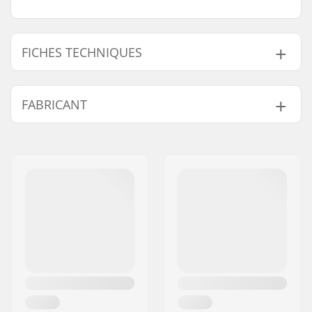
FICHES TECHNIQUES
Type de
50mm, Front load
FABRICANT
potence/Longueur:
Rise potence:
16mm
Nom:
We Make Things GmbH
Diamètre potence:
22.2mm
Adresse:
RICHARD-BYRD-STR. 12
Poids:
330g
Code postal:
50829
Dimension pivot de
1 1/8"
Ville:
Köln
fourche:
Pays:
Allemagne