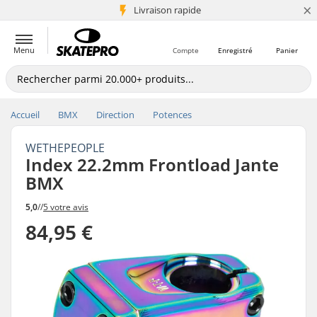
×
+5 mio de clients
Livraison rapide
Menu
Compte
Enregistré
Panier
Accueil
BMX
Direction
Potences
WETHEPEOPLE
Index 22.2mm Frontload Jante
BMX
5,0
//
5 votre avis
84,95 €