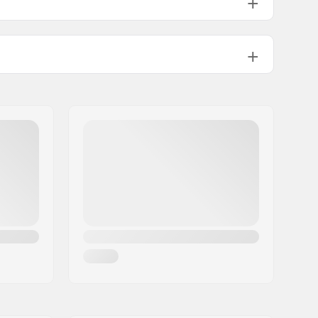
Four-piece
Acier Chromoly 4130
1084g
3°
11.5°