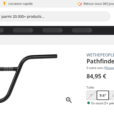
Livraison rapide
Retour sous 365 jou
WETHEPEOPL
Pathfinde
0 votre avis //
Donne
84,95 €
Taille
9"
9.6"
1
En stock (5+ piè