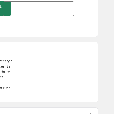
AU
eestyle.
ses. Sa
urbure
des
en BMX.