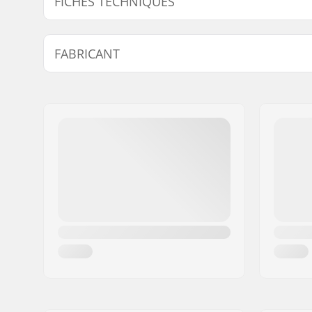
FICHES TECHNIQUES
Discipline BMX:
Freestyle
FABRICANT
Tube :
Straight 
Hauteur du guidon:
9.6" (24.4
Nom:
We Make Things GmbH
Epaisseur du guidon:
29" (73.7
Adresse:
RICHARD-BYRD-STR. 12
Diamètre potence:
22.2mm
Code postal:
50829
Ville:
Köln
Pays:
Allemagne