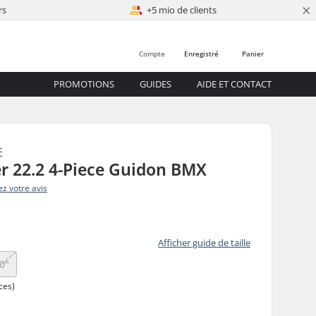
×
rs
+5 mio de clients
Compte
Enregistré
Panier
PROMOTIONS
GUIDES
AIDE ET CONTACT
E
r 22.2 4-Piece Guidon BMX
z votre avis
Afficher guide de taille
0"
ces)