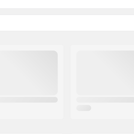
 BMX
Design du guidon:
gauge
Matière du guidon:
cm)
Poids:
cm)
Upsweep:
Backsweep: