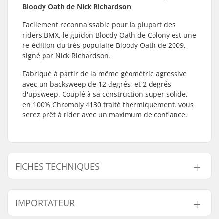
Bloody Oath de Nick Richardson
Facilement reconnaissable pour la plupart des
riders BMX, le guidon Bloody Oath de Colony est une
re-édition du très populaire Bloody Oath de 2009,
signé par Nick Richardson.
Fabriqué à partir de la même géométrie agressive
avec un backsweep de 12 degrés, et 2 degrés
d'upsweep. Couplé à sa construction super solide,
en 100% Chromoly 4130 traité thermiquement, vous
serez prêt à rider avec un maximum de confiance.
FICHES TECHNIQUES
Tube :
Heat-treated
IMPORTATEUR
Hauteur du guidon:
9" (22.9cm)
Epaisseur du guidon:
29.5" (74.9cm)