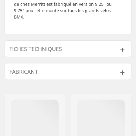
de chez Merritt est fabriqué en version 9.25 "ou
9.75" pour être monté sur tous les grands vélos
BMX.
FICHES TECHNIQUES
Tube :
Butted, Heat-treated
FABRICANT
Hauteur du guidon:
9.25" (23.5cm)
Epaisseur du guidon:
29.25" (74.3cm)
Nom:
Sport Import GmbH
Diamètre potence:
22.2mm
Adresse:
Industriestr. 39
Design du guidon:
Two-piece
Code postal:
26188
Matière du guidon:
Acier Chromoly 4130
Ville:
Edewecht
Poids:
768g
Pays:
Allemagne
Upsweep:
2°
Backsweep:
12°