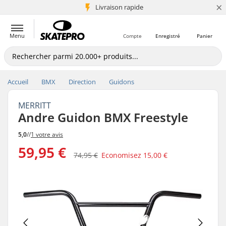
×
+5 mio de clients
Livraison rapide
Menu
Compte
Enregistré
Panier
Accueil
BMX
Direction
Guidons
MERRITT
Andre Guidon BMX Freestyle
5,0
//
1 votre avis
59,95 €
74,95 €
Economisez
15,00 €