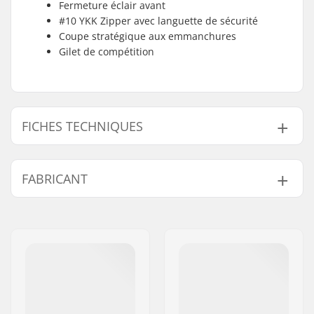
Fermeture éclair avant
#10 YKK Zipper avec languette de sécurité
Coupe stratégique aux emmanchures
Gilet de compétition
FICHES TECHNIQUES
Matériau :
Mousse NytroLite
FABRICANT
Caractéristiques
Fermeture Éclair
supplémentaires :
Avant, Réversible,
Nom:
B-sport A/S
Taille d'Emmanchure
Adresse:
Golfvej 10
Stratégique, Point de
Code postal:
7400
flexion anatomique,
Ville:
Herning
Rembourrage
Segmenté
Pays:
Danemark
Activité:
Kitesurf