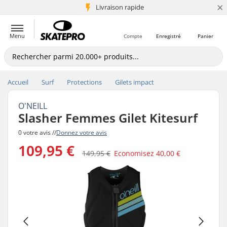
×
+5 mio de clients
Livraison rapide
Menu
Compte
Enregistré
Panier
Accueil
Surf
Protections
Gilets impact
O'NEILL
Slasher Femmes Gilet Kitesurf
0 votre avis //
Donnez votre avis
109,95 €
149,95 €
Economisez
40,00 €