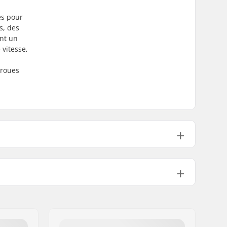
es pour
s, des
ent un
 vitesse,
 roues
3
Not included