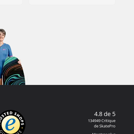
4.8 de 5
134949 Critique
de SkatePro