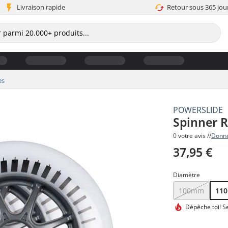
Livraison rapide
Retour sous 365 jou
es
POWERSLIDE
Spinner R
0 votre avis //
Donne
37,95 €
Diamètre
100mm
11
Dépêche toi!
Se