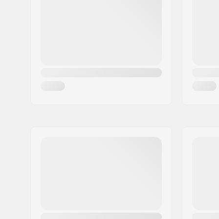
Ville:
Bindlach
Pays:
Allemagne