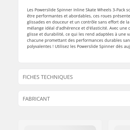
Les Powerslide Spinner Inline Skate Wheels 3-Pack s
être performantes et abordables, ces roues présente
glissades en douceur et un contrôle sans effort de la
mélange idéal d'adhérence et d'élasticité. Avec une d
glisse et durabilité, ce qui les rend adaptées à une 
chacune promettant des performances durables sans c
polyvalentes ! Utilisez les Powerslide Spinner dès auj
FICHES TECHNIQUES
Diamètre des roues:
110mm, 
FABRICANT
Dureté des roues:
88A
Roulements:
Non inclu
Nom:
Powerslide Sport
Adresse:
Esbachgraben 1
Code postal:
95463