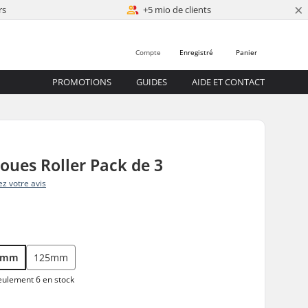
×
rs
+5 mio de clients
Compte
Enregistré
Panier
PROMOTIONS
GUIDES
AIDE ET CONTACT
oues Roller Pack de 3
z votre avis
0mm
125mm
ulement 6 en stock