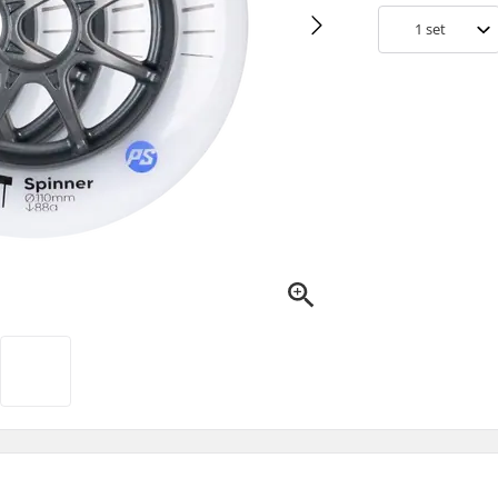
1
set