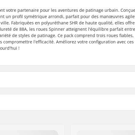
ont votre partenaire pour les aventures de patinage urbain. Conçu
nt un profil symétrique arrondi, parfait pour des manœuvres agile
 ville. Fabriquées en polyuréthane SHR de haute qualité, elles offr
ureté de 88A, les roues Spinner atteignent l'équilibre parfait entre
variété de styles de patinage. Ce pack comprend trois roues fiables,
ompromettre l'efficacité. Améliorez votre configuration avec ces
ourd'hui !
125mm
Roue(s) par pack:
Précision des roulements:
s
artikelvertriebs GmbH