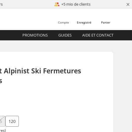
×
rs
+5 mio de clients
Compte
Enregistré
Panier
PROMOTIONS
GUIDES
AIDE ET CONTACT
t Alpinist Ski Fermetures
s
5
120
res)