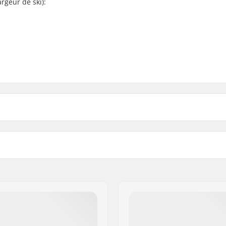
argeur de ski):
in Et Alpinist Ski Fermetures Crampons:
Pièces compatibles
 GmbH
aße 6 and 12