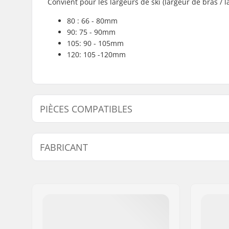
Convient pour les largeurs de ski (largeur de bras / l
80 : 66 - 80mm
90: 75 - 90mm
105: 90 - 105mm
120: 105 -120mm
PIÈCES COMPATIBLES
Trouvez des produits compatibles avec Marker Kingp
FABRICANT
Nom:
Marker Deutschland
Adresse:
Dr.-Gotthilf-Näher-Str
Code postal:
D-82377
Ville:
Penzberg
Pays:
Allemagne