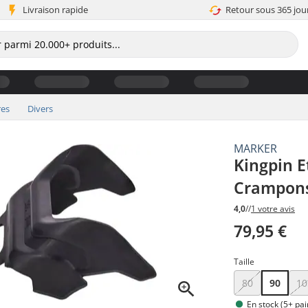
Livraison rapide
Retour sous 365 jou
res
Divers
MARKER
Kingpin E
Crampon
4,0
//
1 votre avis
79,95 €
Taille
80
90
10
En stock (5+ pai