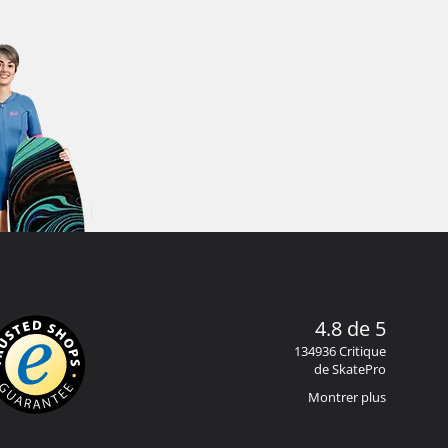
4.8 de 5
134936 Critique
de SkatePro
Montrer plus