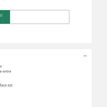
AU
ur
ce entre
face est