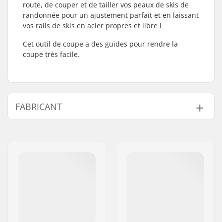
route, de couper et de tailler vos peaux de skis de
randonnée pour un ajustement parfait et en laissant
vos rails de skis en acier propres et libre l
Cet outil de coupe a des guides pour rendre la
coupe très facile.
FABRICANT
Nom:
Intersurf A/S
Adresse:
Formervej 2
Code postal:
6800
Ville:
Varde
Pays:
Danemark