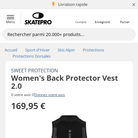
×
+5 mio de clients
Livraison rapide
Menu
Compte
Enregistré
Panier
Accueil
Sport d'Hiver
Skis Alpin
Protections
Protections Dorsales
SWEET PROTECTION
Women's Back Protector Vest
2.0
0 votre avis //
Donnez votre avis
169,95 €