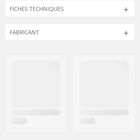
FICHES TECHNIQUES
Ajustement :
Coupe spécifique
FABRICANT
pour Femmes, Conçu
ergonomiquement
Nom:
Active Brands AS
Ceinture :
Ceinture élastique
Adresse:
Nydalsveien 24
Design :
Fermeture éclair
Code postal:
0484
avant complète,
Ville:
Oslo
Plaque dorsale
Pays:
Norvège
amovible, Washable
Conçu pour :
Skier, Snowboarding
Certifications:
EN 1621 - Niveau 1
Sexe:
Femme