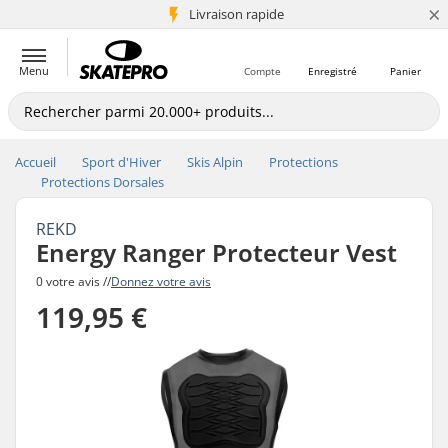
×
+5 mio de clients
Livraison rapide
Menu
Compte
Enregistré
Panier
Accueil
Sport d'Hiver
Skis Alpin
Protections
Protections Dorsales
REKD
Energy Ranger Protecteur Vest
0 votre avis //
Donnez votre avis
119,95 €