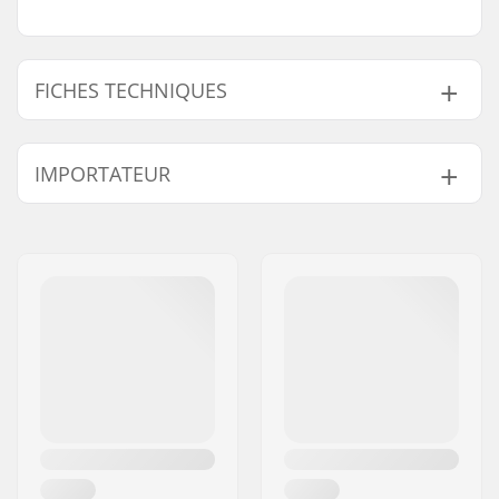
FICHES TECHNIQUES
Ajustement :
Conçu
IMPORTATEUR
ergonomiquement
Design :
Plaque dorsale
Nom:
Centrano ApS
amovible
Adresse:
Omega 6
Conçu pour :
Skier, Snowboarding
Code postal:
8382
Certifications:
Not EN-1621 certified
Ville:
Hinnerup
Sexe:
Homme
Pays:
Danemark