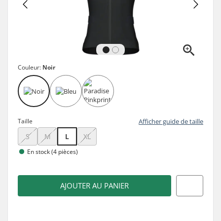
Couleur:
Noir
Taille
Afficher guide de taille
S
M
L
XL
En stock (4 pièces)
AJOUTER AU PANIER