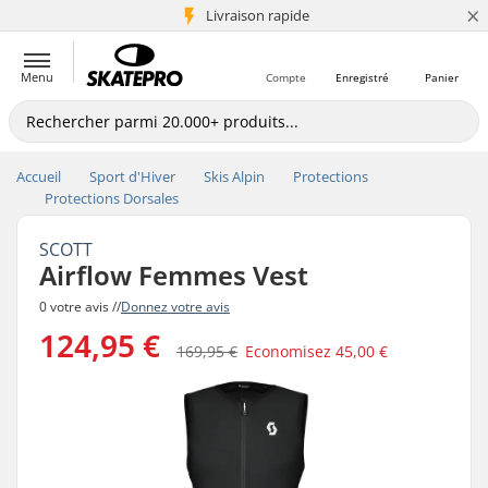
×
+5 mio de clients
Livraison rapide
Menu
Compte
Enregistré
Panier
Accueil
Sport d'Hiver
Skis Alpin
Protections
Protections Dorsales
SCOTT
Airflow Femmes Vest
0 votre avis //
Donnez votre avis
124,95 €
169,95 €
Economisez
45,00 €