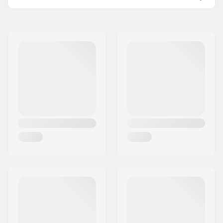
Design :
Fermeture éclair
Nom:
Intersurf A/S
avant complète,
Adresse:
Formervej 2
Plaque dorsale
Code postal:
6800
amovible, Washable
Ville:
Varde
Matériau :
D3O
Pays:
Danemark
Conçu pour :
Skier
Certifications:
EN 1621 - Niveau 1
Sexe:
Femme