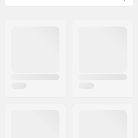
Couche Externe :
Nom:
All Sport NV
Revêtement :
Polyester
Adresse:
Hoge Mauw 175
Fermeture/Cuff:
Poignet élastique,
Code postal:
2370
Bottom cord
Ville:
Arendonk
Activité:
Skis Alpins, Cross
Pays:
Belgique
Country, Day to Day
Sexe:
Enfants, Junior